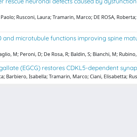
rescue neuronal defects caused by dysfunction
i, Paolo; Rusconi, Laura; Tramarin, Marco; DE ROSA, Roberta; 
and microtubule functions improving spine matur
lio, M; Peroni, D; De Rosa, R; Baldin, S; Bianchi, M; Rubino, 
gallate (EGCG) restores CDKL5-dependent synaptic
a; Barbiero, Isabella; Tramarin, Marco; Ciani, Elisabetta; R