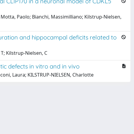
al CLIP170 in a neuronal model of CDKL5
Motta, Paolo; Bianchi, Massimilliano; Kilstrup-Nielsen,
ation and hippocampal deficits related to
T; Kilstrup-Nielsen, C
 defects in vitro and in vivo
usconi, Laura; KILSTRUP-NIELSEN, Charlotte