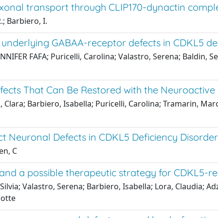
 axonal transport through CLIP170-dynactin compl
; Barbiero, I.
 underlying GABAA-receptor defects in CDKL5 def
NIFER FAFA; Puricelli, Carolina; Valastro, Serena; Baldin, S
ects That Can Be Restored with the Neuroactive
lara; Barbiero, Isabella; Puricelli, Carolina; Tramarin, Marco
t Neuronal Defects in CDKL5 Deficiency Disorde
en, C
 and a possible therapeutic strategy for CDKL5-re
Silvia; Valastro, Serena; Barbiero, Isabella; Lora, Claudia; 
lotte