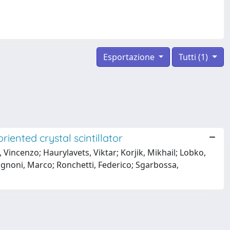
Esportazione
Tutti (1)
iented crystal scintillator
 Vincenzo; Haurylavets, Viktar; Korjik, Mikhail; Lobko,
gnoni, Marco; Ronchetti, Federico; Sgarbossa,