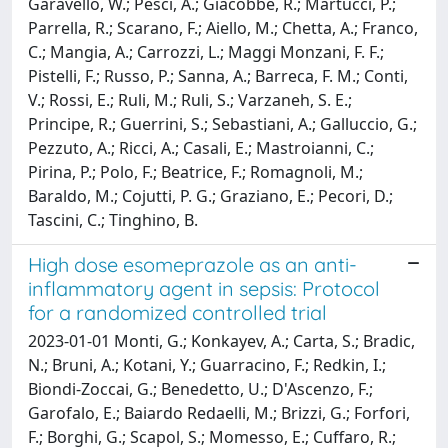
Garavello, W.; Pesci, A.; Giacobbe, R.; Martucci, P.;
Parrella, R.; Scarano, F.; Aiello, M.; Chetta, A.; Franco,
C.; Mangia, A.; Carrozzi, L.; Maggi Monzani, F. F.;
Pistelli, F.; Russo, P.; Sanna, A.; Barreca, F. M.; Conti,
V.; Rossi, E.; Ruli, M.; Ruli, S.; Varzaneh, S. E.;
Principe, R.; Guerrini, S.; Sebastiani, A.; Galluccio, G.;
Pezzuto, A.; Ricci, A.; Casali, E.; Mastroianni, C.;
Pirina, P.; Polo, F.; Beatrice, F.; Romagnoli, M.;
Baraldo, M.; Cojutti, P. G.; Graziano, E.; Pecori, D.;
Tascini, C.; Tinghino, B.
High dose esomeprazole as an anti-
inflammatory agent in sepsis: Protocol
for a randomized controlled trial
2023-01-01 Monti, G.; Konkayev, A.; Carta, S.; Bradic,
N.; Bruni, A.; Kotani, Y.; Guarracino, F.; Redkin, I.;
Biondi-Zoccai, G.; Benedetto, U.; D'Ascenzo, F.;
Garofalo, E.; Baiardo Redaelli, M.; Brizzi, G.; Forfori,
F.; Borghi, G.; Scapol, S.; Momesso, E.; Cuffaro, R.;