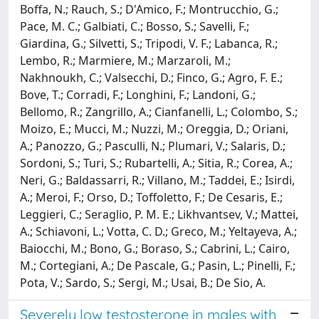
Boffa, N.; Rauch, S.; D'Amico, F.; Montrucchio, G.;
Pace, M. C.; Galbiati, C.; Bosso, S.; Savelli, F.;
Giardina, G.; Silvetti, S.; Tripodi, V. F.; Labanca, R.;
Lembo, R.; Marmiere, M.; Marzaroli, M.;
Nakhnoukh, C.; Valsecchi, D.; Finco, G.; Agro, F. E.;
Bove, T.; Corradi, F.; Longhini, F.; Landoni, G.;
Bellomo, R.; Zangrillo, A.; Cianfanelli, L.; Colombo, S.;
Moizo, E.; Mucci, M.; Nuzzi, M.; Oreggia, D.; Oriani,
A.; Panozzo, G.; Pasculli, N.; Plumari, V.; Salaris, D.;
Sordoni, S.; Turi, S.; Rubartelli, A.; Sitia, R.; Corea, A.;
Neri, G.; Baldassarri, R.; Villano, M.; Taddei, E.; Isirdi,
A.; Meroi, F.; Orso, D.; Toffoletto, F.; De Cesaris, E.;
Leggieri, C.; Seraglio, P. M. E.; Likhvantsev, V.; Mattei,
A.; Schiavoni, L.; Votta, C. D.; Greco, M.; Yeltayeva, A.;
Baiocchi, M.; Bono, G.; Boraso, S.; Cabrini, L.; Cairo,
M.; Cortegiani, A.; De Pascale, G.; Pasin, L.; Pinelli, F.;
Pota, V.; Sardo, S.; Sergi, M.; Usai, B.; De Sio, A.
Severely low testosterone in males with