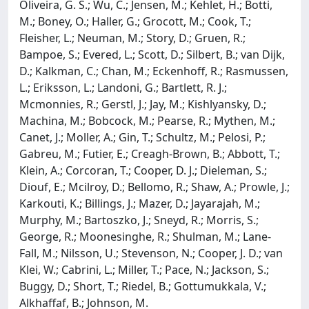
Oliveira, G. S.; Wu, C.; Jensen, M.; Kehlet, H.; Botti,
M.; Boney, O.; Haller, G.; Grocott, M.; Cook, T.;
Fleisher, L.; Neuman, M.; Story, D.; Gruen, R.;
Bampoe, S.; Evered, L.; Scott, D.; Silbert, B.; van Dijk,
D.; Kalkman, C.; Chan, M.; Eckenhoff, R.; Rasmussen,
L.; Eriksson, L.; Landoni, G.; Bartlett, R. J.;
Mcmonnies, R.; Gerstl, J.; Jay, M.; Kishlyansky, D.;
Machina, M.; Bobcock, M.; Pearse, R.; Mythen, M.;
Canet, J.; Moller, A.; Gin, T.; Schultz, M.; Pelosi, P.;
Gabreu, M.; Futier, E.; Creagh-Brown, B.; Abbott, T.;
Klein, A.; Corcoran, T.; Cooper, D. J.; Dieleman, S.;
Diouf, E.; Mcilroy, D.; Bellomo, R.; Shaw, A.; Prowle, J.;
Karkouti, K.; Billings, J.; Mazer, D.; Jayarajah, M.;
Murphy, M.; Bartoszko, J.; Sneyd, R.; Morris, S.;
George, R.; Moonesinghe, R.; Shulman, M.; Lane-
Fall, M.; Nilsson, U.; Stevenson, N.; Cooper, J. D.; van
Klei, W.; Cabrini, L.; Miller, T.; Pace, N.; Jackson, S.;
Buggy, D.; Short, T.; Riedel, B.; Gottumukkala, V.;
Alkhaffaf, B.; Johnson, M.