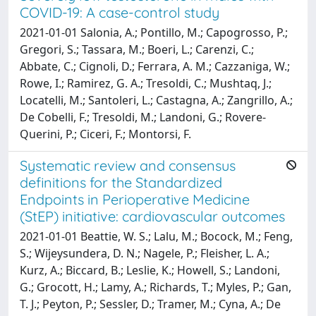
COVID-19: A case-control study
2021-01-01 Salonia, A.; Pontillo, M.; Capogrosso, P.;
Gregori, S.; Tassara, M.; Boeri, L.; Carenzi, C.;
Abbate, C.; Cignoli, D.; Ferrara, A. M.; Cazzaniga, W.;
Rowe, I.; Ramirez, G. A.; Tresoldi, C.; Mushtaq, J.;
Locatelli, M.; Santoleri, L.; Castagna, A.; Zangrillo, A.;
De Cobelli, F.; Tresoldi, M.; Landoni, G.; Rovere-
Querini, P.; Ciceri, F.; Montorsi, F.
Systematic review and consensus
definitions for the Standardized
Endpoints in Perioperative Medicine
(StEP) initiative: cardiovascular outcomes
2021-01-01 Beattie, W. S.; Lalu, M.; Bocock, M.; Feng,
S.; Wijeysundera, D. N.; Nagele, P.; Fleisher, L. A.;
Kurz, A.; Biccard, B.; Leslie, K.; Howell, S.; Landoni,
G.; Grocott, H.; Lamy, A.; Richards, T.; Myles, P.; Gan,
T. J.; Peyton, P.; Sessler, D.; Tramer, M.; Cyna, A.; De