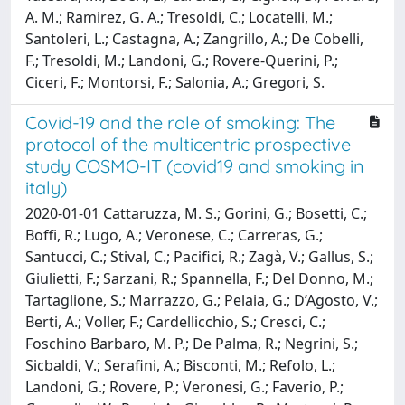
A. M.; Ramirez, G. A.; Tresoldi, C.; Locatelli, M.;
Santoleri, L.; Castagna, A.; Zangrillo, A.; De Cobelli,
F.; Tresoldi, M.; Landoni, G.; Rovere-Querini, P.;
Ciceri, F.; Montorsi, F.; Salonia, A.; Gregori, S.
Covid-19 and the role of smoking: The
protocol of the multicentric prospective
study COSMO-IT (covid19 and smoking in
italy)
2020-01-01 Cattaruzza, M. S.; Gorini, G.; Bosetti, C.;
Boffi, R.; Lugo, A.; Veronese, C.; Carreras, G.;
Santucci, C.; Stival, C.; Pacifici, R.; Zagà, V.; Gallus, S.;
Giulietti, F.; Sarzani, R.; Spannella, F.; Del Donno, M.;
Tartaglione, S.; Marrazzo, G.; Pelaia, G.; D’Agosto, V.;
Berti, A.; Voller, F.; Cardellicchio, S.; Cresci, C.;
Foschino Barbaro, M. P.; De Palma, R.; Negrini, S.;
Sicbaldi, V.; Serafini, A.; Bisconti, M.; Refolo, L.;
Landoni, G.; Rovere, P.; Veronesi, G.; Faverio, P.;