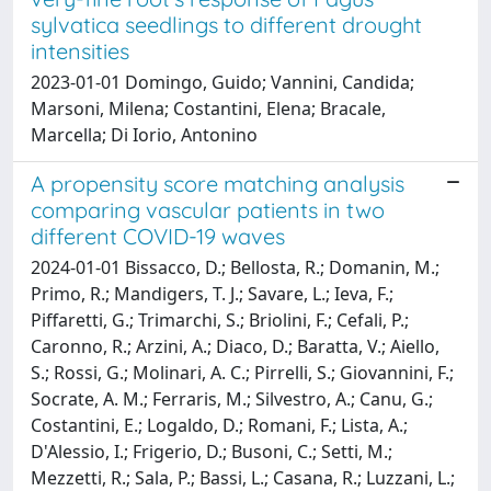
sylvatica seedlings to different drought
intensities
2023-01-01 Domingo, Guido; Vannini, Candida;
Marsoni, Milena; Costantini, Elena; Bracale,
Marcella; Di Iorio, Antonino
A propensity score matching analysis
comparing vascular patients in two
different COVID-19 waves
2024-01-01 Bissacco, D.; Bellosta, R.; Domanin, M.;
Primo, R.; Mandigers, T. J.; Savare, L.; Ieva, F.;
Piffaretti, G.; Trimarchi, S.; Briolini, F.; Cefali, P.;
Caronno, R.; Arzini, A.; Diaco, D.; Baratta, V.; Aiello,
S.; Rossi, G.; Molinari, A. C.; Pirrelli, S.; Giovannini, F.;
Socrate, A. M.; Ferraris, M.; Silvestro, A.; Canu, G.;
Costantini, E.; Logaldo, D.; Romani, F.; Lista, A.;
D'Alessio, I.; Frigerio, D.; Busoni, C.; Setti, M.;
Mezzetti, R.; Sala, P.; Bassi, L.; Casana, R.; Luzzani, L.;