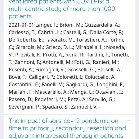
ventilated patients with COVID-19: a
multi-centric study of more than 1000
patients
2021-01-01 Langer, T.; Brioni, M.; Guzzardella, A.;
Carlesso, E.; Cabrini, L.; Castelli, G.; Dalla Corte, F.;
De Robertis, E.; Favarato, M.; Forastieri, A.; Forlini,
C.; Girardis, M.; Grieco, D. L.; Mirabella, L.; Noseda,
V.; Previtali, P.; Protti, A.; Rona, R.; Tardini, F.; Tonetti,
T.; Zannoni, F.; Antonelli, M.; Foti, G.; Ranieri, M.;
Pesenti, A.; Fumagalli, R.; Grasselli, G.; Berselli, A.;
Bove, T.; Calligari, P.; Coloretti, I.; Coluccello, A.;
Costantini, E.; Fanelli, V.; Gagliardi, G.; Longhini, F.;
Mariani, F.; Mascarello, A.; Menga, L.; Ottaviani, I.;
Pasero, D.; Pedeferri, M.; Pezzi, A.; Servillo, G.;
Severgnini, P.; Spadaro, S.; Zambelli, V.
The impact of sars-cov-2 pandemic on
time to primary, secondary resection and
adjuvant intravesical therapy in patients