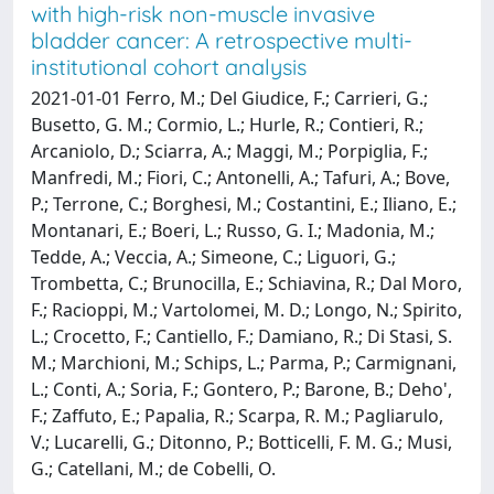
with high-risk non-muscle invasive
bladder cancer: A retrospective multi-
institutional cohort analysis
2021-01-01 Ferro, M.; Del Giudice, F.; Carrieri, G.;
Busetto, G. M.; Cormio, L.; Hurle, R.; Contieri, R.;
Arcaniolo, D.; Sciarra, A.; Maggi, M.; Porpiglia, F.;
Manfredi, M.; Fiori, C.; Antonelli, A.; Tafuri, A.; Bove,
P.; Terrone, C.; Borghesi, M.; Costantini, E.; Iliano, E.;
Montanari, E.; Boeri, L.; Russo, G. I.; Madonia, M.;
Tedde, A.; Veccia, A.; Simeone, C.; Liguori, G.;
Trombetta, C.; Brunocilla, E.; Schiavina, R.; Dal Moro,
F.; Racioppi, M.; Vartolomei, M. D.; Longo, N.; Spirito,
L.; Crocetto, F.; Cantiello, F.; Damiano, R.; Di Stasi, S.
M.; Marchioni, M.; Schips, L.; Parma, P.; Carmignani,
L.; Conti, A.; Soria, F.; Gontero, P.; Barone, B.; Deho',
F.; Zaffuto, E.; Papalia, R.; Scarpa, R. M.; Pagliarulo,
V.; Lucarelli, G.; Ditonno, P.; Botticelli, F. M. G.; Musi,
G.; Catellani, M.; de Cobelli, O.