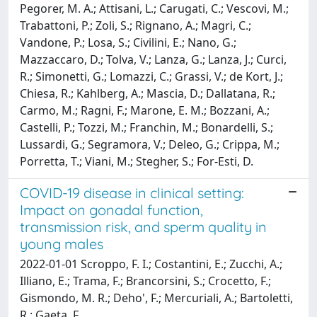
Pegorer, M. A.; Attisani, L.; Carugati, C.; Vescovi, M.;
Trabattoni, P.; Zoli, S.; Rignano, A.; Magri, C.;
Vandone, P.; Losa, S.; Civilini, E.; Nano, G.;
Mazzaccaro, D.; Tolva, V.; Lanza, G.; Lanza, J.; Curci,
R.; Simonetti, G.; Lomazzi, C.; Grassi, V.; de Kort, J.;
Chiesa, R.; Kahlberg, A.; Mascia, D.; Dallatana, R.;
Carmo, M.; Ragni, F.; Marone, E. M.; Bozzani, A.;
Castelli, P.; Tozzi, M.; Franchin, M.; Bonardelli, S.;
Lussardi, G.; Segramora, V.; Deleo, G.; Crippa, M.;
Porretta, T.; Viani, M.; Stegher, S.; For-Esti, D.
COVID-19 disease in clinical setting:
Impact on gonadal function,
transmission risk, and sperm quality in
young males
2022-01-01 Scroppo, F. I.; Costantini, E.; Zucchi, A.;
Illiano, E.; Trama, F.; Brancorsini, S.; Crocetto, F.;
Gismondo, M. R.; Deho', F.; Mercuriali, A.; Bartoletti,
R.; Gaeta, F.