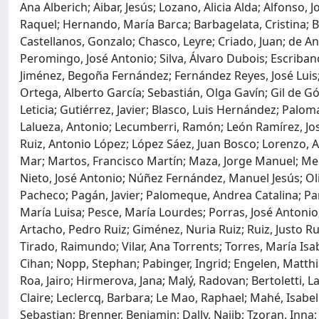
Ana Alberich; Aibar, Jesús; Lozano, Alicia Alda; Alfonso, 
Raquel; Hernando, María Barca; Barbagelata, Cristina; B
Castellanos, Gonzalo; Chasco, Leyre; Criado, Juan; de An
Peromingo, José Antonio; Silva, Álvaro Dubois; Escriban
Jiménez, Begoña Fernández; Fernández Reyes, José Luis; F
Ortega, Alberto García; Sebastián, Olga Gavín; Gil de 
Leticia; Gutiérrez, Javier; Blasco, Luis Hernández; Paloma
Lalueza, Antonio; Lecumberri, Ramón; León Ramírez, José
Ruiz, Antonio López; López Sáez, Juan Bosco; Lorenzo, A
Mar; Martos, Francisco Martín; Maza, Jorge Manuel; Mena
Nieto, José Antonio; Núñez Fernández, Manuel Jesús; Oli
Pacheco; Pagán, Javier; Palomeque, Andrea Catalina; Pare
María Luisa; Pesce, María Lourdes; Porras, José Antoni
Artacho, Pedro Ruiz; Giménez, Nuria Ruiz; Ruiz, Justo Ru
Tirado, Raimundo; Vilar, Ana Torrents; Torres, María Isabel
Cihan; Nopp, Stephan; Pabinger, Ingrid; Engelen, Matth
Roa, Jairo; Hirmerova, Jana; Malý, Radovan; Bertoletti, L
Claire; Leclercq, Barbara; Le Mao, Raphael; Mahé, Isabell
Sebastian; Brenner, Benjamin; Dally, Najib; Tzoran, Inna;