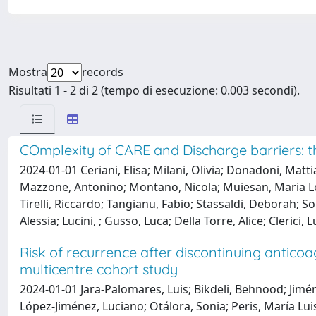
Mostra
records
Risultati 1 - 2 di 2 (tempo di esecuzione: 0.003 secondi).
COmplexity of CARE and Discharge barriers: t
2024-01-01 Ceriani, Elisa; Milani, Olivia; Donadoni, Matt
Mazzone, Antonino; Montano, Nicola; Muiesan, Maria Lor
Tirelli, Riccardo; Tangianu, Fabio; Stassaldi, Deborah; So
Alessia; Lucini, ; Gusso, Luca; Della Torre, Alice; Clerici
Risk of recurrence after discontinuing antico
multicentre cohort study
2024-01-01 Jara-Palomares, Luis; Bikdeli, Behnood; Jimén
López-Jiménez, Luciano; Otálora, Sonia; Peris, María Lu