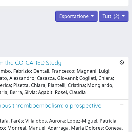
Esportazione
Tutti (2)
from the CO-CARED Study
lombo, Fabrizio; Dentali, Francesco; Magnani, Luigi;
o, Alessandro; Casazza, Giovanni; Cogliati, Chiara;
rica; Pisetta, Chiara; Piantelli, Cristina; Mongiardo,
ia; Berra, Silvia; Agabiti Rosei, Claudia
venous thromboembolism: a prospective
fa, Farès; Villalobos, Aurora; López-Miguel, Patricia;
isco; Monreal, Manuel; Adarraga, María Dolores; Conesa,