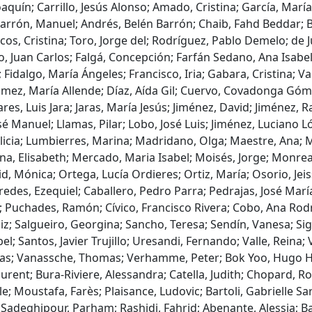
Joaquín; Carrillo, Jesús Alonso; Amado, Cristina; García, María
arrón, Manuel; Andrés, Belén Barrón; Chaib, Fahd Beddar; B
cos, Cristina; Toro, Jorge del; Rodríguez, Pablo Demelo; de 
o, Juan Carlos; Falgá, Concepción; Farfán Sedano, Ana Isabe
idalgo, María Ángeles; Francisco, Iria; Gabara, Cristina; Va
Gómez, María Allende; Díaz, Aída Gil; Cuervo, Covadonga Gó
res, Luis Jara; Jaras, María Jesús; Jiménez, David; Jiménez, Ra
 Manuel; Llamas, Pilar; Lobo, José Luis; Jiménez, Luciano Ló
licia; Lumbierres, Marina; Madridano, Olga; Maestre, Ana; 
, Elisabeth; Mercado, Maria Isabel; Moisés, Jorge; Monreal
d, Mónica; Ortega, Lucía Ordieres; Ortiz, María; Osorio, Je
des, Ezequiel; Caballero, Pedro Parra; Pedrajas, José María;
o; Puchades, Ramón; Cívico, Francisco Rivera; Cobo, Ana Ro
iz; Salgueiro, Georgina; Sancho, Teresa; Sendín, Vanesa; Sigü
; Santos, Javier Trujillo; Uresandi, Fernando; Valle, Reina; V
ias; Vanassche, Thomas; Verhamme, Peter; Bok Yoo, Hugo Hy
aurent; Bura-Riviere, Alessandra; Catella, Judith; Chopard, R
e; Moustafa, Farès; Plaisance, Ludovic; Bartoli, Gabrielle Sa
 Sadeghipour, Parham; Rashidi, Fahrid; Abenante, Alessia; Bar