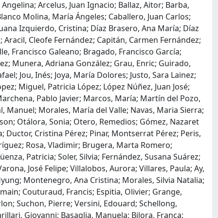
 Angelina; Arcelus, Juan Ignacio; Ballaz, Aitor; Barba,
lanco Molina, María Ángeles; Caballero, Juan Carlos;
Juana Izquierdo, Cristina; Díaz Brasero, Ana María; Díaz
l; Aracil, Cleofe Fernández; Capitán, Carmen Fernández;
lle, Francisco Galeano; Bragado, Francisco García;
mez; Munera, Adriana González; Grau, Enric; Guirado,
fael; Jou, Inés; Joya, María Dolores; Justo, Sara Lainez;
pez; Miguel, Patricia López; López Núñez, Juan José;
Marchena, Pablo Javier; Marcos, María; Martín del Pozo,
, Manuel; Morales, María del Valle; Navas, Maria Sierra;
isson; Otálora, Sonia; Otero, Remedios; Gómez, Nazaret
 Ductor, Cristina Pérez; Pinar, Montserrat Pérez; Peris,
dríguez; Rosa, Vladimir; Brugera, Marta Romero;
enza, Patricia; Soler, Silvia; Fernández, Susana Suárez;
arona, José Felipe; Villalobos, Aurora; Villares, Paula; Ay,
ung; Montenegro, Ana Cristina; Morales, Silvia Natalia;
omain; Couturaud, Francis; Espitia, Olivier; Grange,
rlon; Suchon, Pierre; Versini, Edouard; Schellong,
illari, Giovanni; Basaglia, Manuela; Bilora, Franca;