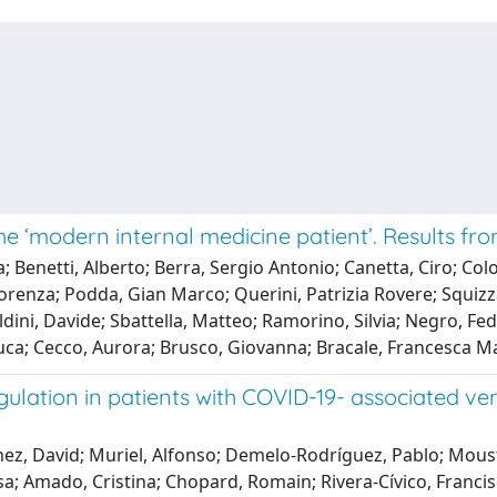
he ‘modern internal medicine patient’. Results 
ia; Benetti, Alberto; Berra, Sergio Antonio; Canetta, Ciro; Co
enza; Podda, Gian Marco; Querini, Patrizia Rovere; Squizzat
ldini, Davide; Sbattella, Matteo; Ramorino, Silvia; Negro, Fede
, Luca; Cecco, Aurora; Brusco, Giovanna; Bracale, Francesca Mar
agulation in patients with COVID-19- associated 
ez, David; Muriel, Alfonso; Demelo-Rodríguez, Pablo; Mousta
isa; Amado, Cristina; Chopard, Romain; Rivera-Cívico, Franc