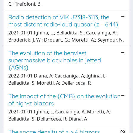
C.; Trefoloni, B.
Radio detection of VIK J2318-3113, the
most distant radio-loud quasar (z = 6.44)
2021-01-01 Ighina, L.; Belladitta, S.; Caccianiga, A.;
Broderick, J. W.; Drouart, G.; Moretti, A.; Seymour, N.
The evolution of the heaviest
supermassive black holes in jetted
{AGNs}
2022-01-01 Diana, A; Caccianiga, A; Ighina, L;
Belladitta, S; Moretti, A; Della~ceca, R
The impact of the {CMB} on the evolution
of high-z blazars
2021-01-01 Ighina, L; Caccianiga, A; Moretti, A;
Belladitta, S; Della~ceca, R; Diana, A
The space density of z > 4 blazars