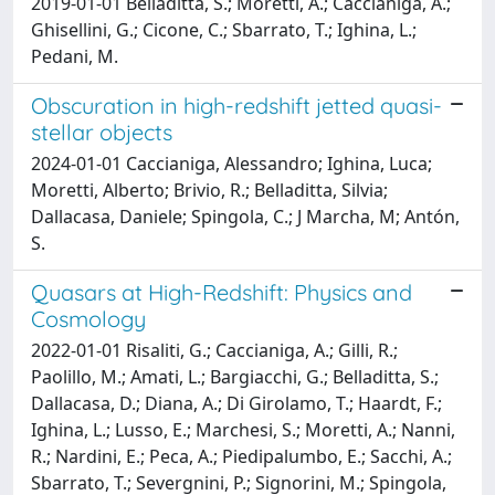
2019-01-01 Belladitta, S.; Moretti, A.; Caccianiga, A.;
Ghisellini, G.; Cicone, C.; Sbarrato, T.; Ighina, L.;
Pedani, M.
Obscuration in high-redshift jetted quasi-
stellar objects
2024-01-01 Caccianiga, Alessandro; Ighina, Luca;
Moretti, Alberto; Brivio, R.; Belladitta, Silvia;
Dallacasa, Daniele; Spingola, C.; J Marcha, M; Antón,
S.
Quasars at High-Redshift: Physics and
Cosmology
2022-01-01 Risaliti, G.; Caccianiga, A.; Gilli, R.;
Paolillo, M.; Amati, L.; Bargiacchi, G.; Belladitta, S.;
Dallacasa, D.; Diana, A.; Di Girolamo, T.; Haardt, F.;
Ighina, L.; Lusso, E.; Marchesi, S.; Moretti, A.; Nanni,
R.; Nardini, E.; Peca, A.; Piedipalumbo, E.; Sacchi, A.;
Sbarrato, T.; Severgnini, P.; Signorini, M.; Spingola,