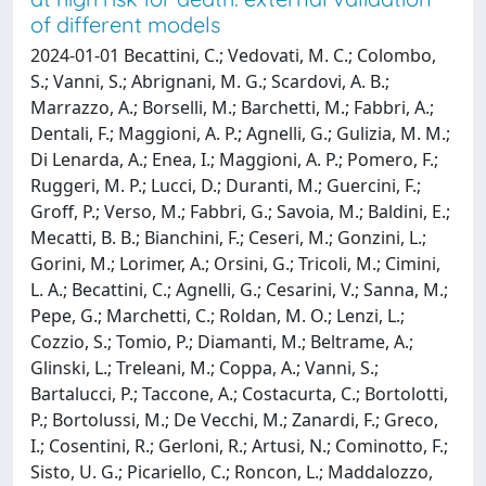
of different models
2024-01-01 Becattini, C.; Vedovati, M. C.; Colombo,
S.; Vanni, S.; Abrignani, M. G.; Scardovi, A. B.;
Marrazzo, A.; Borselli, M.; Barchetti, M.; Fabbri, A.;
Dentali, F.; Maggioni, A. P.; Agnelli, G.; Gulizia, M. M.;
Di Lenarda, A.; Enea, I.; Maggioni, A. P.; Pomero, F.;
Ruggeri, M. P.; Lucci, D.; Duranti, M.; Guercini, F.;
Groff, P.; Verso, M.; Fabbri, G.; Savoia, M.; Baldini, E.;
Mecatti, B. B.; Bianchini, F.; Ceseri, M.; Gonzini, L.;
Gorini, M.; Lorimer, A.; Orsini, G.; Tricoli, M.; Cimini,
L. A.; Becattini, C.; Agnelli, G.; Cesarini, V.; Sanna, M.;
Pepe, G.; Marchetti, C.; Roldan, M. O.; Lenzi, L.;
Cozzio, S.; Tomio, P.; Diamanti, M.; Beltrame, A.;
Glinski, L.; Treleani, M.; Coppa, A.; Vanni, S.;
Bartalucci, P.; Taccone, A.; Costacurta, C.; Bortolotti,
P.; Bortolussi, M.; De Vecchi, M.; Zanardi, F.; Greco,
I.; Cosentini, R.; Gerloni, R.; Artusi, N.; Cominotto, F.;
Sisto, U. G.; Picariello, C.; Roncon, L.; Maddalozzo,