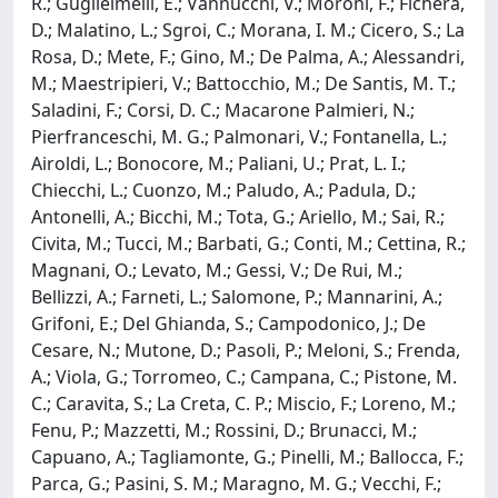
R.; Guglielmelli, E.; Vannucchi, V.; Moroni, F.; Fichera,
D.; Malatino, L.; Sgroi, C.; Morana, I. M.; Cicero, S.; La
Rosa, D.; Mete, F.; Gino, M.; De Palma, A.; Alessandri,
M.; Maestripieri, V.; Battocchio, M.; De Santis, M. T.;
Saladini, F.; Corsi, D. C.; Macarone Palmieri, N.;
Pierfranceschi, M. G.; Palmonari, V.; Fontanella, L.;
Airoldi, L.; Bonocore, M.; Paliani, U.; Prat, L. I.;
Chiecchi, L.; Cuonzo, M.; Paludo, A.; Padula, D.;
Antonelli, A.; Bicchi, M.; Tota, G.; Ariello, M.; Sai, R.;
Civita, M.; Tucci, M.; Barbati, G.; Conti, M.; Cettina, R.;
Magnani, O.; Levato, M.; Gessi, V.; De Rui, M.;
Bellizzi, A.; Farneti, L.; Salomone, P.; Mannarini, A.;
Grifoni, E.; Del Ghianda, S.; Campodonico, J.; De
Cesare, N.; Mutone, D.; Pasoli, P.; Meloni, S.; Frenda,
A.; Viola, G.; Torromeo, C.; Campana, C.; Pistone, M.
C.; Caravita, S.; La Creta, C. P.; Miscio, F.; Loreno, M.;
Fenu, P.; Mazzetti, M.; Rossini, D.; Brunacci, M.;
Capuano, A.; Tagliamonte, G.; Pinelli, M.; Ballocca, F.;
Parca, G.; Pasini, S. M.; Maragno, M. G.; Vecchi, F.;