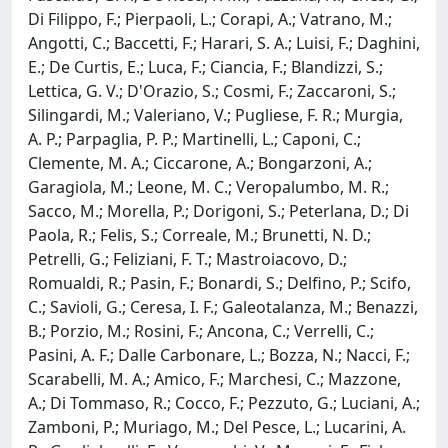
Di Filippo, F.; Pierpaoli, L.; Corapi, A.; Vatrano, M.;
Angotti, C.; Baccetti, F.; Harari, S. A.; Luisi, F.; Daghini,
E.; De Curtis, E.; Luca, F.; Ciancia, F.; Blandizzi, S.;
Lettica, G. V.; D'Orazio, S.; Cosmi, F.; Zaccaroni, S.;
Silingardi, M.; Valeriano, V.; Pugliese, F. R.; Murgia,
A. P.; Parpaglia, P. P.; Martinelli, L.; Caponi, C.;
Clemente, M. A.; Ciccarone, A.; Bongarzoni, A.;
Garagiola, M.; Leone, M. C.; Veropalumbo, M. R.;
Sacco, M.; Morella, P.; Dorigoni, S.; Peterlana, D.; Di
Paola, R.; Felis, S.; Correale, M.; Brunetti, N. D.;
Petrelli, G.; Feliziani, F. T.; Mastroiacovo, D.;
Romualdi, R.; Pasin, F.; Bonardi, S.; Delfino, P.; Scifo,
C.; Savioli, G.; Ceresa, I. F.; Galeotalanza, M.; Benazzi,
B.; Porzio, M.; Rosini, F.; Ancona, C.; Verrelli, C.;
Pasini, A. F.; Dalle Carbonare, L.; Bozza, N.; Nacci, F.;
Scarabelli, M. A.; Amico, F.; Marchesi, C.; Mazzone,
A.; Di Tommaso, R.; Cocco, F.; Pezzuto, G.; Luciani, A.;
Zamboni, P.; Muriago, M.; Del Pesce, L.; Lucarini, A.