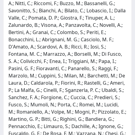
A.; Nitti, C.; Riccomi, F.; Buzzo, M.; Bassanelli, G.;
Savonitto, S.; Bianchi, A.; Bilato, C.; Lobascio, I.; Dalla
Valle, C.; Pomata, D. P.; Giostra, F.; Tinuper, A. L.;
Zalunardo, B.; Visona, A.; Panzavolta, C.; Novelli, A.;
Bertini, A.; Granai, C.; Colombo, S.; Periti, E.;
Bonacchini, L.; Abrignani, M. G.; Casciolo, M. F.;
D'Amato, A.; Scardovi, A. B.; Ricci, R.; Iosi, S.;
Fontana, M. C.; Marrazzo, A.; Borselli, M.; Di Fusco,
S. A.; Colivicchi, F.; Enea, I.; Triggiani, M.; Papa, I.;
Pasini, G. F.; Fioravanti, C.; Panarello, S.; Raggi, F.;
Marzolo, M.; Cuppini, S.; Milan, M.; Barchetti, M.; De
Laura, D.; Caldarola, P.; Fiorini, R.; Rastelli, G.; Ameri,
P.; La Malfa, G.; Cinelli, F.; Sganzerla, P. C.; Ubaldi, S.;
Sanchez, F. A.; Forgione, C.; Cuccia, C.; Predieri, S.;
Fusco, S.; Mumoli, N.; Porta, C.; Romei, M.; Lucidi,
M.; Romaniello, A.; Volpe, M.; Mogni, P.; Pizzolato, E.;
Martino, G. P.; Bitti, G.; Righini, G.; Bandiera, G.;
Pennacchio, E.; Limauro, S.; Dachille, A.; Ignone, G.;
Fuscaldo, G. F.; De Rosa, F. M.; Vazzana, N.; Chesi, G.;