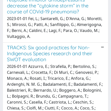
decrease the “cytokine storm” in the
course of COVid-19 pneumonia?
2023-01-01 Fei, L.; Santarelli, G.; D'Anna, G.; Moretti,
S.; Mirossi, G.; Patti, A.; Sanfilippo, G.; Almerigogna,
F.; Berni, A.; Caldini, E.; Lagi, F.; Para, O.; Vaudo, M.;
Vultaggio, A.
TRACKS: Six good practices for Non-
Indigenous Species research and their
SWOT evaluation
2026-01-01 Azzurro, E.; Strafella, P.; Bertolino, S.;
Carnevali, L.; Crocetta, F.; Di Muri, C.; Genovesi, P.;
Monaco, A.; Rosati, I.; Tricarico, E.; Anfora, G.;
Ardenghi, N. M. G.; Badalamenti, E.; Badalamenti, F.;
Balestrieri, R.; Bernardo, U.; Boggero, A.; Bolognini,
L.; Bolpagni, R.; Brundu, G.; Campagnaro, T.;
Caronni, S.; Casella, F.; Castriota, L.; Ceschin, S.;
Chiesa, S.; Ciolfi, M.; Ciutti, F.; Cocco, A.; Coco, S.;