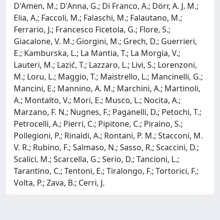
D'Amen, M.; D'Anna, G.; Di Franco, A.; Dörr, A. J. M.;
Elia, A.; Faccoli, M.; Falaschi, M.; Falautano, M.;
Ferrario, J.; Francesco Ficetola, G.; Flore, S.;
Giacalone, V. M.; Giorgini, M.; Grech, D.; Guerrieri,
E.; Kamburska, L.; La Mantia, T.; La Morgia, V.;
Lauteri, M.; Lazić, T.; Lazzaro, L.; Livi, S.; Lorenzoni,
M.; Loru, L.; Maggio, T.; Maistrello, L.; Mancinelli, G.;
Mancini, E.; Mannino, A. M.; Marchini, A.; Martinoli,
A.; Montalto, V.; Mori, E.; Musco, L.; Nocita, A.;
Marzano, F. N.; Nugnes, F.; Paganelli, D.; Petochi, T.;
Petrocelli, A.; Pierri, C.; Pipitone, C.; Piraino, S.;
Pollegioni, P.; Rinaldi, A.; Rontani, P. M.; Stacconi, M.
V. R.; Rubino, F.; Salmaso, N.; Sasso, R.; Scaccini, D.;
Scalici, M.; Scarcella, G.; Serio, D.; Tancioni, L.;
Tarantino, C.; Tentoni, E.; Tiralongo, F.; Tortorici, F.;
Volta, P.; Zava, B.; Cerri, J.