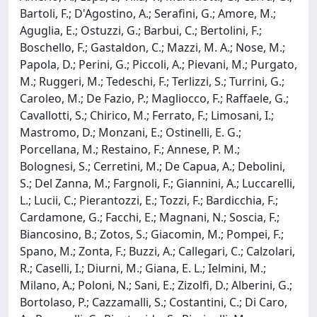
Bartoli, F.; D'Agostino, A.; Serafini, G.; Amore, M.;
Aguglia, E.; Ostuzzi, G.; Barbui, C.; Bertolini, F.;
Boschello, F.; Gastaldon, C.; Mazzi, M. A.; Nose, M.;
Papola, D.; Perini, G.; Piccoli, A.; Pievani, M.; Purgato,
M.; Ruggeri, M.; Tedeschi, F.; Terlizzi, S.; Turrini, G.;
Caroleo, M.; De Fazio, P.; Magliocco, F.; Raffaele, G.;
Cavallotti, S.; Chirico, M.; Ferrato, F.; Limosani, I.;
Mastromo, D.; Monzani, E.; Ostinelli, E. G.;
Porcellana, M.; Restaino, F.; Annese, P. M.;
Bolognesi, S.; Cerretini, M.; De Capua, A.; Debolini,
S.; Del Zanna, M.; Fargnoli, F.; Giannini, A.; Luccarelli,
L.; Lucii, C.; Pierantozzi, E.; Tozzi, F.; Bardicchia, F.;
Cardamone, G.; Facchi, E.; Magnani, N.; Soscia, F.;
Biancosino, B.; Zotos, S.; Giacomin, M.; Pompei, F.;
Spano, M.; Zonta, F.; Buzzi, A.; Callegari, C.; Calzolari,
R.; Caselli, I.; Diurni, M.; Giana, E. L.; Ielmini, M.;
Milano, A.; Poloni, N.; Sani, E.; Zizolfi, D.; Alberini, G.;
Bortolaso, P.; Cazzamalli, S.; Costantini, C.; Di Caro,