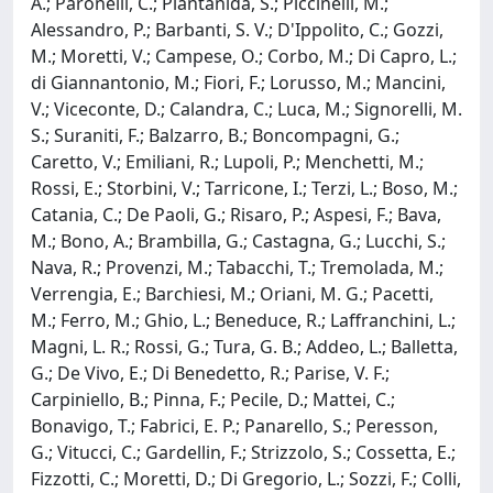
A.; Paronelli, C.; Piantanida, S.; Piccinelli, M.;
Alessandro, P.; Barbanti, S. V.; D'Ippolito, C.; Gozzi,
M.; Moretti, V.; Campese, O.; Corbo, M.; Di Capro, L.;
di Giannantonio, M.; Fiori, F.; Lorusso, M.; Mancini,
V.; Viceconte, D.; Calandra, C.; Luca, M.; Signorelli, M.
S.; Suraniti, F.; Balzarro, B.; Boncompagni, G.;
Caretto, V.; Emiliani, R.; Lupoli, P.; Menchetti, M.;
Rossi, E.; Storbini, V.; Tarricone, I.; Terzi, L.; Boso, M.;
Catania, C.; De Paoli, G.; Risaro, P.; Aspesi, F.; Bava,
M.; Bono, A.; Brambilla, G.; Castagna, G.; Lucchi, S.;
Nava, R.; Provenzi, M.; Tabacchi, T.; Tremolada, M.;
Verrengia, E.; Barchiesi, M.; Oriani, M. G.; Pacetti,
M.; Ferro, M.; Ghio, L.; Beneduce, R.; Laffranchini, L.;
Magni, L. R.; Rossi, G.; Tura, G. B.; Addeo, L.; Balletta,
G.; De Vivo, E.; Di Benedetto, R.; Parise, V. F.;
Carpiniello, B.; Pinna, F.; Pecile, D.; Mattei, C.;
Bonavigo, T.; Fabrici, E. P.; Panarello, S.; Peresson,
G.; Vitucci, C.; Gardellin, F.; Strizzolo, S.; Cossetta, E.;
Fizzotti, C.; Moretti, D.; Di Gregorio, L.; Sozzi, F.; Colli,