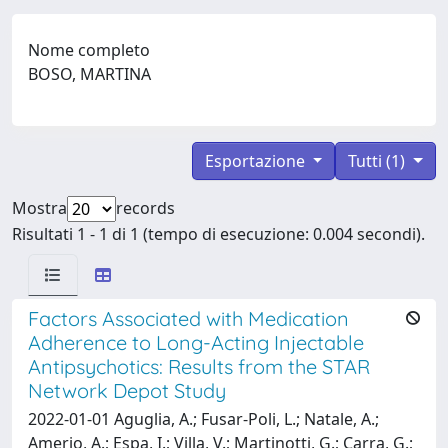
Nome completo
BOSO, MARTINA
Esportazione
Tutti (1)
Mostra
records
Risultati 1 - 1 di 1 (tempo di esecuzione: 0.004 secondi).
Factors Associated with Medication
Adherence to Long-Acting Injectable
Antipsychotics: Results from the STAR
Network Depot Study
2022-01-01 Aguglia, A.; Fusar-Poli, L.; Natale, A.;
Amerio, A.; Espa, I.; Villa, V.; Martinotti, G.; Carra, G.;