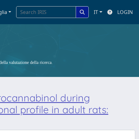
glia
IT
LOGIN
ella valutazione della ricerca.
rocannabinol during
l profile in adult rats: