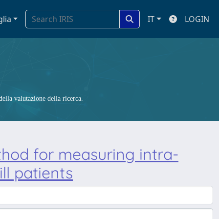
glia
IT
LOGIN
ella valutazione della ricerca.
thod for measuring intra-
ll patients