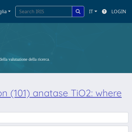
glia
IT
LOGIN
ella valutazione della ricerca.
on (101) anatase TiO2: where