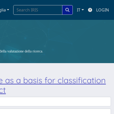
glia
IT
LOGIN
ella valutazione della ricerca.
e as a basis for classification
ct