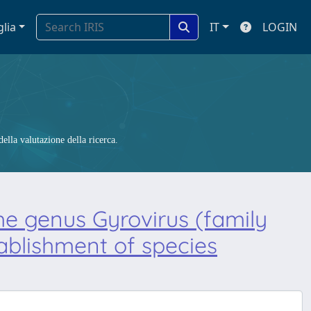
glia
IT
LOGIN
ella valutazione della ricerca.
he genus Gyrovirus (family
ablishment of species