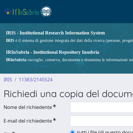
IRIS - Institutional Research Information System
IRIS
è il sistema di gestione integrata dei dati della ricerca (persone, proget
IRInSubria - Institutional Repository Insubria
IRInSubria
raccoglie, conserva, documenta e dissemina le informazioni sulla
IRIS
11383/2145524
Richiedi una copia del docu
Nome del richiedente
E-mail del richiedente
tutti i file (di questo do