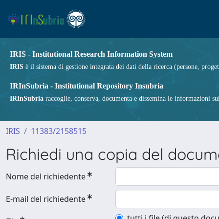
IRIS - Institutional Research Information System
IRIS
è il sistema di gestione integrata dei dati della ricerca (persone, proget
IRInSubria - Institutional Repository Insubria
IRInSubria
raccoglie, conserva, documenta e dissemina le informazioni sulla
IRIS
11383/2158515
Richiedi una copia del docu
Nome del richiedente
E-mail del richiedente
tutti i file (di questo do