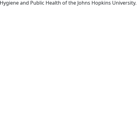
[Baltimore, Md.] School of H