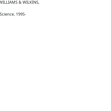
 WILLIAMS & WILKINS,
-Philadelphia, PA : Current Science, 1995-