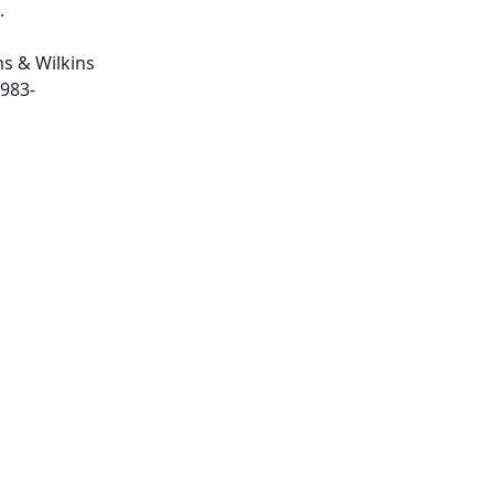
.
ms & Wilkins
London : Gower Medical, 1983-