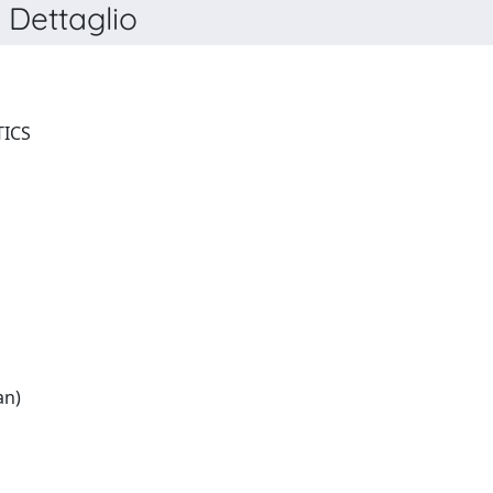
Dettaglio
JOURNAL OF MODERN OPTICS
English:(French and German)