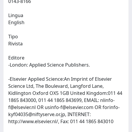
0143-8166
Lingua
English
Tipo
Rivista
Editore
-London: Applied Science Publishers.
-Elsevier Applied Science:An Imprint of Elsevier
Science Ltd, The Boulevard, Langford Lane,
Kidlington Oxford OX5 1GB United Kingdom:011 44
1865 843000, 011 44 1865 843699, EMAIL:
nlinfo-
f@elsevier.nl
OR
usinfo-f@elsevier.com
OR
forinfo-
kyf04035@niftyserve.or.jp
, INTERNET:
http://www.elsevier.nl/, Fax: 011 44 1865 843010