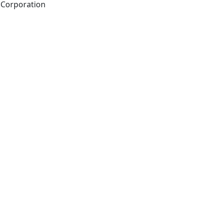
Cairo : Hindawi Publishing Corporation