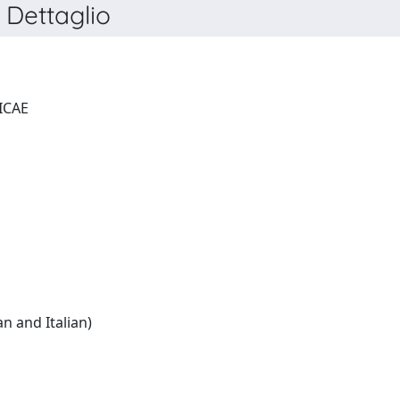
ettaglio
FUNDAMENTA MATHEMATICAE
English:(French and German and Italian)