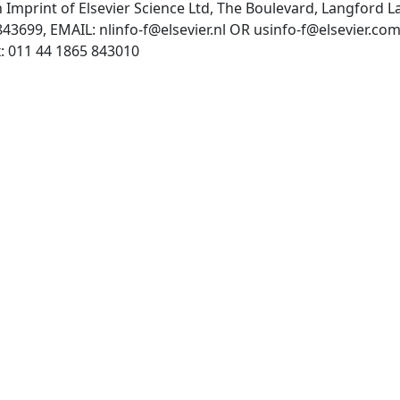
n Imprint of Elsevier Science Ltd, The Boulevard, Langford
843699, EMAIL:
nlinfo-f@elsevier.nl
OR
usinfo-f@elsevier.co
http://www.elsevier.nl/, Fax: 011 44 1865 843010