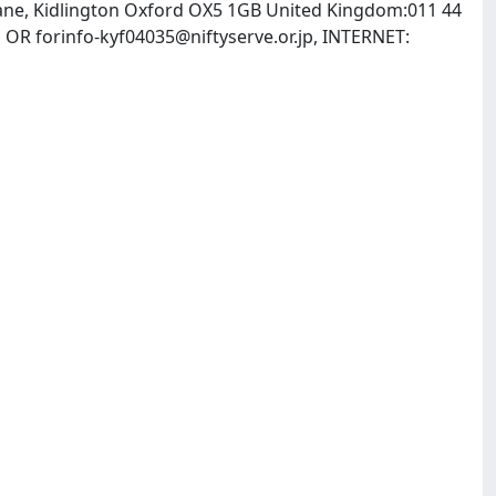
 Lane, Kidlington Oxford OX5 1GB United Kingdom:011 44
m
OR
forinfo-kyf04035@niftyserve.or.jp
, INTERNET: