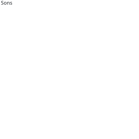
Hoboken, NJ : John Wiley & Sons