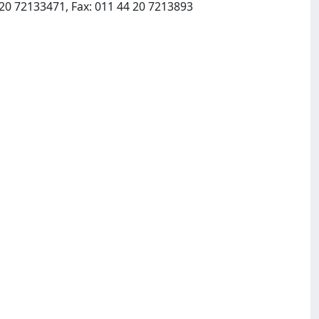
European Business Forum:Plumtree Court, London EC4A 4HT United Kingdom:011 44 20 72133471, Fax: 011 44 20 7213893