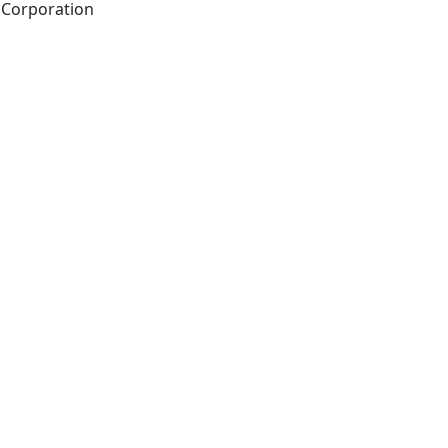
Cairo : Hindawi Publishing Corporation