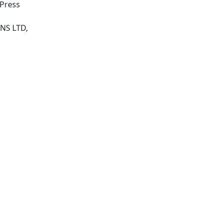
 Press
London: SAGE PUBLICATIONS LTD,