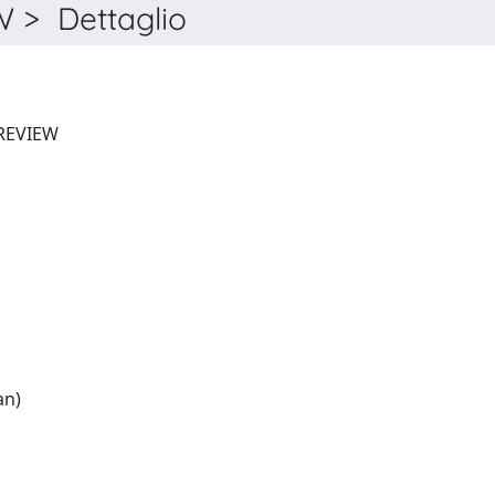
> Dettaglio
EUROPEAN RESPIRATORY REVIEW
English:(French and German)