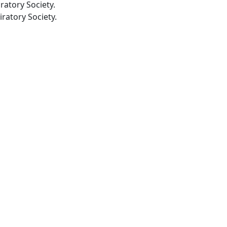
iratory Society.
-Lausanne: European Respiratory Society.