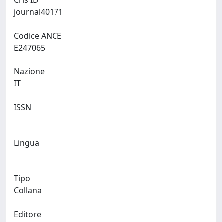
Cris ID
journal40171
Codice ANCE
E247065
Nazione
IT
ISSN
Lingua
Tipo
Collana
Editore