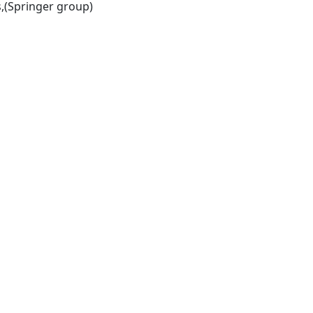
Totowa, NJ : Humana Press,(Springer group)