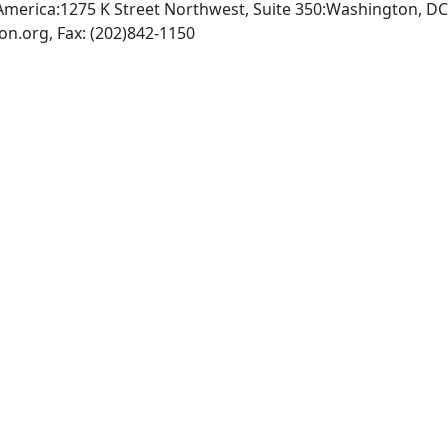
 America:1275 K Street Northwest, Suite 350:Washington, D
INTERNET: http://www.geron.org, Fax: (202)842-1150