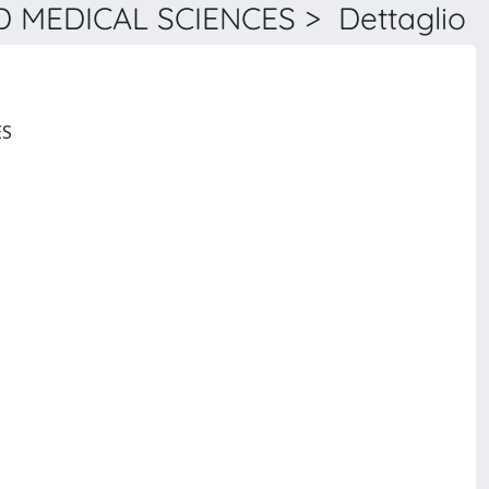
MEDICAL SCIENCES > Dettaglio
JOURNALS OF GERONTOLOGY SERIES A-BIOLOGICAL SCIENCES AND MEDICAL SCIENCES