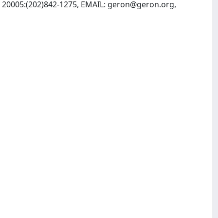
C 20005:(202)842-1275, EMAIL:
geron@geron.org
,