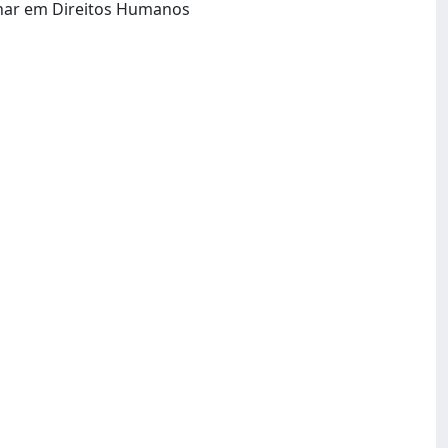
Goiânia GO: Universidade Federal de Goiás Programa de Pós-Graduação Interdisciplinar em Direitos Humanos