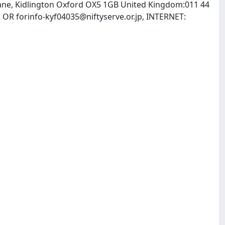
 Lane, Kidlington Oxford OX5 1GB United Kingdom:011 44
m
OR
forinfo-kyf04035@niftyserve.or.jp
, INTERNET: