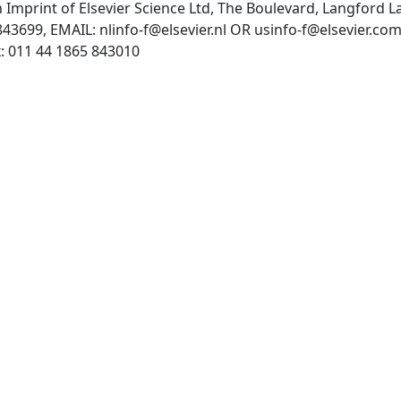
n Imprint of Elsevier Science Ltd, The Boulevard, Langford
843699, EMAIL:
nlinfo-f@elsevier.nl
OR
usinfo-f@elsevier.co
http://www.elsevier.nl/, Fax: 011 44 1865 843010