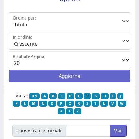
Ordina per:
In ordine:
Risultati/Pagina
Vai a:
0-9
A
B
C
D
E
F
G
H
I
J
K
L
M
N
O
P
Q
R
S
T
U
V
W
X
Y
Z
o inserisci le iniziali: