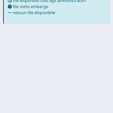
file disponibili solo agli amministratori
file sotto embargo
nessun file disponibile
Powered by
IRIS
-
about IRIS
-
Utilizzo dei cookie
-
Privacy
Copyright © 2026