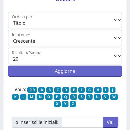
Ordina per:
In ordine:
Risultati/Pagina
Vai a:
0-9
A
B
C
D
E
F
G
H
I
J
K
L
M
N
O
P
Q
R
S
T
U
V
W
X
Y
Z
o inserisci le iniziali: