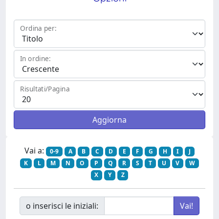
Ordina per:
In ordine:
Risultati/Pagina
Vai a:
0-9
A
B
C
D
E
F
G
H
I
J
K
L
M
N
O
P
Q
R
S
T
U
V
W
X
Y
Z
o inserisci le iniziali: