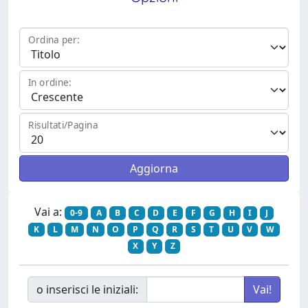
Ordina per:
In ordine:
Risultati/Pagina
Vai a:
0-9
A
B
C
D
E
F
G
H
I
J
K
L
M
N
O
P
Q
R
S
T
U
V
W
X
Y
Z
o inserisci le iniziali: