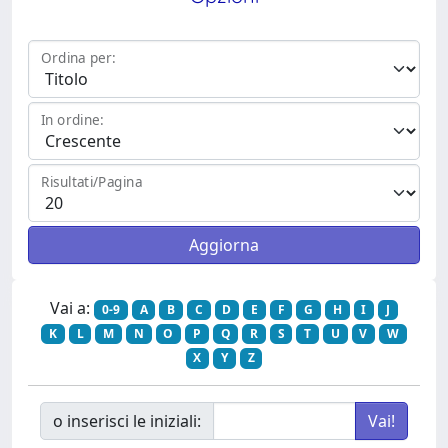
Ordina per:
In ordine:
Risultati/Pagina
Vai a:
0-9
A
B
C
D
E
F
G
H
I
J
K
L
M
N
O
P
Q
R
S
T
U
V
W
X
Y
Z
o inserisci le iniziali: