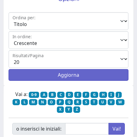
Ordina per:
In ordine:
Risultati/Pagina
Vai a:
0-9
A
B
C
D
E
F
G
H
I
J
K
L
M
N
O
P
Q
R
S
T
U
V
W
X
Y
Z
o inserisci le iniziali: