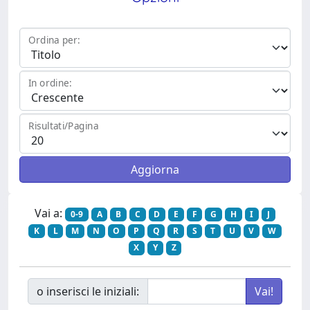
Ordina per:
In ordine:
Risultati/Pagina
Vai a:
0-9
A
B
C
D
E
F
G
H
I
J
K
L
M
N
O
P
Q
R
S
T
U
V
W
X
Y
Z
o inserisci le iniziali: