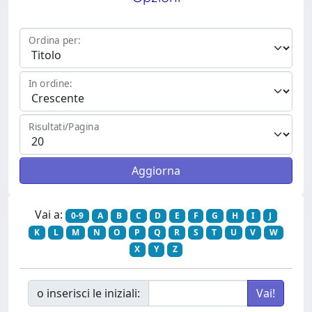
Ordina per:
In ordine:
Risultati/Pagina
Vai a:
0-9
A
B
C
D
E
F
G
H
I
J
K
L
M
N
O
P
Q
R
S
T
U
V
W
X
Y
Z
o inserisci le iniziali: