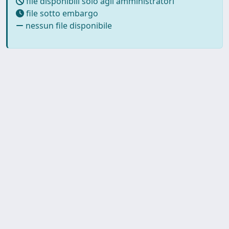
file disponibili solo agli amministratori
file sotto embargo
nessun file disponibile
Powered by
IRIS
-
about IRIS
-
Utilizzo dei cookie
-
Privacy
Copyright © 2026