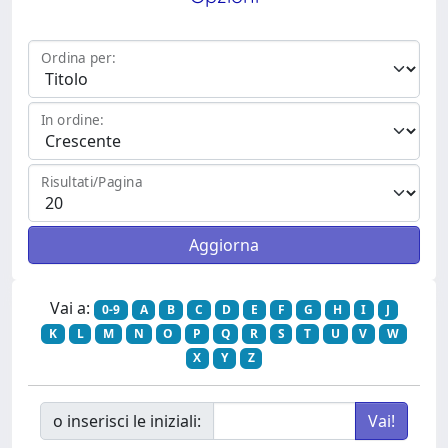
Ordina per:
In ordine:
Risultati/Pagina
Vai a:
0-9
A
B
C
D
E
F
G
H
I
J
K
L
M
N
O
P
Q
R
S
T
U
V
W
X
Y
Z
o inserisci le iniziali: