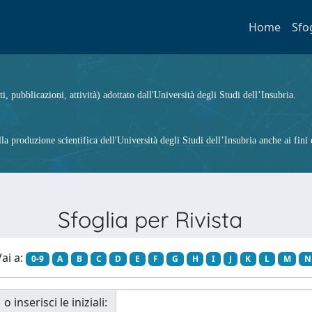
Home
Sfo
ti, pubblicazioni, attività) adottato dall'Università degli Studi dell’Insubria.
 produzione scientifica dell'Università degli Studi dell’Insubria anche ai fini d
Sfoglia per Rivista
ai a:
0-9
A
B
C
D
E
F
G
H
I
J
K
L
M
N
o inserisci le iniziali: