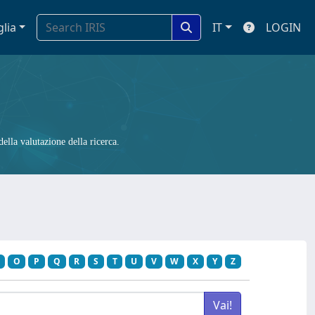
glia
IT
LOGIN
ella valutazione della ricerca.
O
P
Q
R
S
T
U
V
W
X
Y
Z