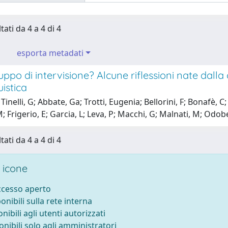
tati da 4 a 4 di 4
esporta metadati
ppo di intervisione? Alcune riflessioni nate dalla
uistica
Tinelli, G; Abbate, Ga; Trotti, Eugenia; Bellorini, F; Bonafè, C
; Frigerio, E; Garcia, L; Leva, P; Macchi, G; Malnati, M; Odobez
tati da 4 a 4 di 4
 icone
accesso aperto
ponibili sulla rete interna
onibili agli utenti autorizzati
onibili solo agli amministratori