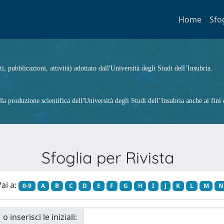
Home
Sfo
ti, pubblicazioni, attività) adottato dall'Università degli Studi dell’Insubria.
 produzione scientifica dell'Università degli Studi dell’Insubria anche ai fini d
Sfoglia per Rivista
ai a:
0-9
A
B
C
D
E
F
G
H
I
J
K
L
M
N
o inserisci le iniziali: