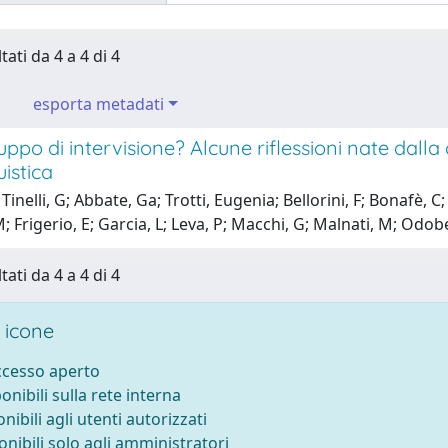
tati da 4 a 4 di 4
esporta metadati
ppo di intervisione? Alcune riflessioni nate dalla
uistica
Tinelli, G; Abbate, Ga; Trotti, Eugenia; Bellorini, F; Bonafè, C
; Frigerio, E; Garcia, L; Leva, P; Macchi, G; Malnati, M; Odobez
tati da 4 a 4 di 4
 icone
accesso aperto
ponibili sulla rete interna
onibili agli utenti autorizzati
onibili solo agli amministratori