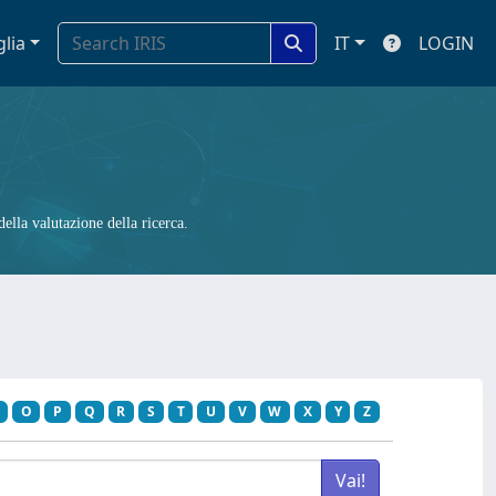
glia
IT
LOGIN
ella valutazione della ricerca.
O
P
Q
R
S
T
U
V
W
X
Y
Z