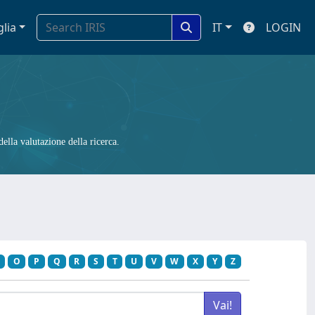
glia
IT
LOGIN
ella valutazione della ricerca.
O
P
Q
R
S
T
U
V
W
X
Y
Z