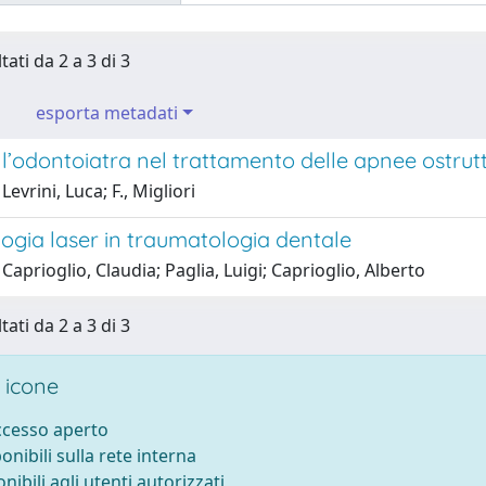
tati da 2 a 3 di 3
esporta metadati
l’odontoiatra nel trattamento delle apnee ostrut
evrini, Luca; F., Migliori
ogia laser in traumatologia dentale
Caprioglio, Claudia; Paglia, Luigi; Caprioglio, Alberto
tati da 2 a 3 di 3
 icone
accesso aperto
ponibili sulla rete interna
onibili agli utenti autorizzati