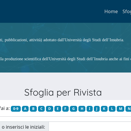
Home
Sfo
ti, pubblicazioni, attività) adottato dall'Università degli Studi dell’Insubria.
 produzione scientifica dell'Università degli Studi dell’Insubria anche ai fini d
Sfoglia per Rivista
ai a:
0-9
A
B
C
D
E
F
G
H
I
J
K
L
M
N
o inserisci le iniziali: