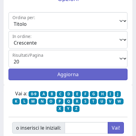
Ordina per:
In ordine:
Risultati/Pagina
Vai a:
0-9
A
B
C
D
E
F
G
H
I
J
K
L
M
N
O
P
Q
R
S
T
U
V
W
X
Y
Z
o inserisci le iniziali: