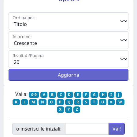
Ordina per:
In ordine:
Risultati/Pagina
Vai a:
0-9
A
B
C
D
E
F
G
H
I
J
K
L
M
N
O
P
Q
R
S
T
U
V
W
X
Y
Z
o inserisci le iniziali: