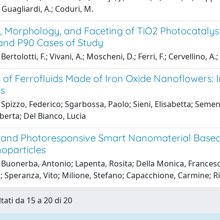
 Guagliardi, A.; Coduri, M.
e, Morphology, and Faceting of TiO2 Photocatalys
and P90 Cases of Study
ertolotti, F.; Vivani, A.; Moscheni, D.; Ferri, F.; Cervellino, A.
 of Ferrofluids Made of Iron Oxide Nanoflowers: 
es
Spizzo, Federico; Sgarbossa, Paolo; Sieni, Elisabetta; Seme
berta; Del Bianco, Lucia
and Photoresponsive Smart Nanomaterial Based 
oparticles
Buonerba, Antonio; Lapenta, Rosita; Della Monica, Francesco
 Speranza, Vito; Milione, Stefano; Capacchione, Carmine; Ri
tati da 15 a 20 di 20