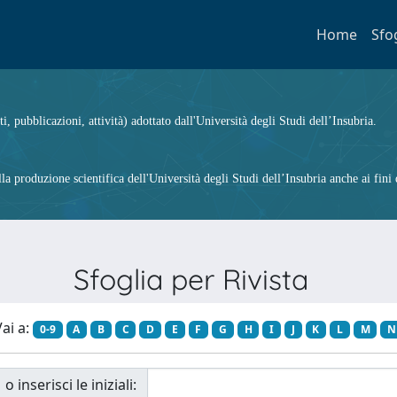
Home
Sfo
ti, pubblicazioni, attività) adottato dall'Università degli Studi dell’Insubria.
 produzione scientifica dell'Università degli Studi dell’Insubria anche ai fini d
Sfoglia per Rivista
ai a:
0-9
A
B
C
D
E
F
G
H
I
J
K
L
M
N
o inserisci le iniziali: