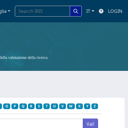
glia
IT
LOGIN
ella valutazione della ricerca.
O
P
Q
R
S
T
U
V
W
X
Y
Z