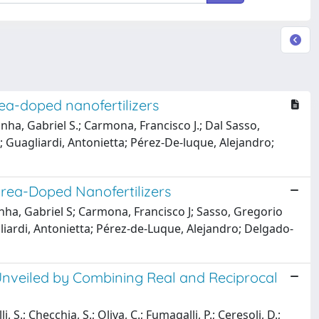
ea-doped nanofertilizers
ha, Gabriel S.; Carmona, Francisco J.; Dal Sasso,
o; Guagliardi, Antonietta; Pérez-De-luque, Alejandro;
Urea-Doped Nanofertilizers
nha, Gabriel S; Carmona, Francisco J; Sasso, Gregorio
gliardi, Antonietta; Pérez-de-Luque, Alejandro; Delgado-
Unveiled by Combining Real and Reciprocal
i, S.; Checchia, S.; Oliva, C.; Fumagalli, P.; Ceresoli, D.;