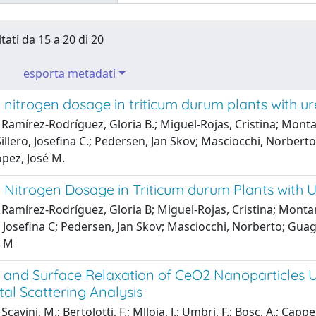
tati da 15 a 20 di 20
esporta metadati
nitrogen dosage in triticum durum plants with ur
Ramírez-Rodríguez, Gloria B.; Miguel-Rojas, Cristina; Montan
illero, Josefina C.; Pedersen, Jan Skov; Masciocchi, Norbert
pez, José M.
 Nitrogen Dosage in Triticum durum Plants with 
Ramírez-Rodríguez, Gloria B; Miguel-Rojas, Cristina; Monta
o, Josefina C; Pedersen, Jan Skov; Masciocchi, Norberto; Gua
é M
e and Surface Relaxation of CeO2 Nanoparticles 
al Scattering Analysis
cavini, M.; Bertolotti, F.; Mlloja, J.; Umbri, F.; Bosc, A.; Cappell