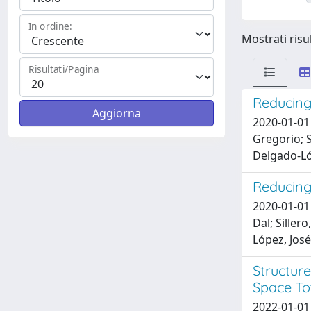
In ordine:
Mostrati risul
Risultati/Pagina
Reducing 
2020-01-01 
Gregorio; S
Delgado-Ló
Reducing
2020-01-01 
Dal; Siller
López, Jos
Structur
Space Tot
2022-01-01 S